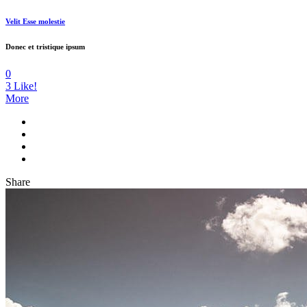
Velit Esse molestie
Donec et tristique ipsum
0
3
Like!
More
Share