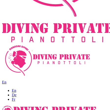
En
En
De
Fr